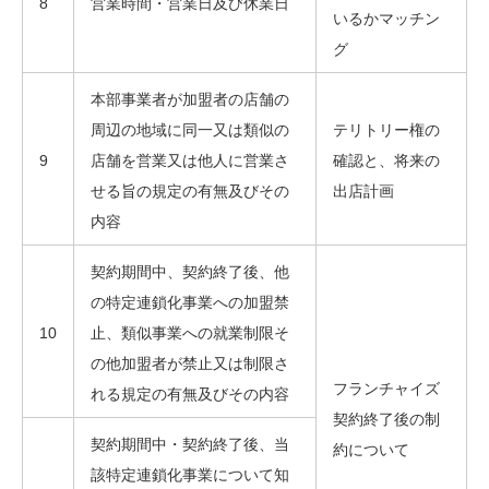
8
営業時間・営業日及び休業日
いるかマッチン
グ
本部事業者が加盟者の店舗の
周辺の地域に同一又は類似の
テリトリー権の
9
店舗を営業又は他人に営業さ
確認と、将来の
せる旨の規定の有無及びその
出店計画
内容
契約期間中、契約終了後、他
の特定連鎖化事業への加盟禁
10
止、類似事業への就業制限そ
の他加盟者が禁止又は制限さ
フランチャイズ
れる規定の有無及びその内容
契約終了後の制
契約期間中・契約終了後、当
約について
該特定連鎖化事業について知