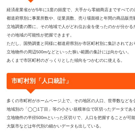
経済産業省がが5年に1度の頻度で、大手から零細商店まですべての
都道府県別に事業所数や、従業員数、売り場面積と年間の商品販売
立地調査の際に、その地域で人がどれ位お金を使ったのかが分かる
その地域の可能性が把握できます。
ただし、国勢調査と同様に都道府県別か市区町村別に集計されてお
立地物件の周辺500mなどといった狭い範囲の集計には向かない。
あくまで市区町村のざっくりとした傾向をつかむのに使える。
市町村別「人口統計」
多くの市町村がホームページ上で、その地区の人口、世帯数などを
地域別の「◯◯1丁目」等の小さい規模単位で区切ったデータであ
立地物件の半径500mといった区切りで、人口を把握することが可
大阪市などは年代別の細かいデータも出している。