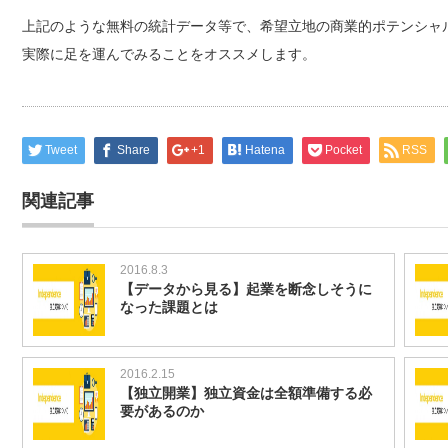
上記のような無料の統計データ等で、希望立地の商業的ポテンシャ
実際に足を運んでみることをオススメします。
Tweet
Share
+1
Hatena
Pocket
RSS
関連記事
2016.8.3
【データから見る】起業を断念しそうに
なった課題とは
2016.2.15
【独立開業】独立資金は全額準備する必
要があるのか