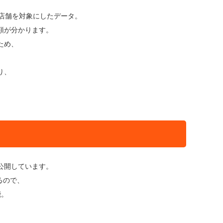
店舗を対象にしたデータ。
額が分かります。
ため、
り、
公開しています。
るので、
能。