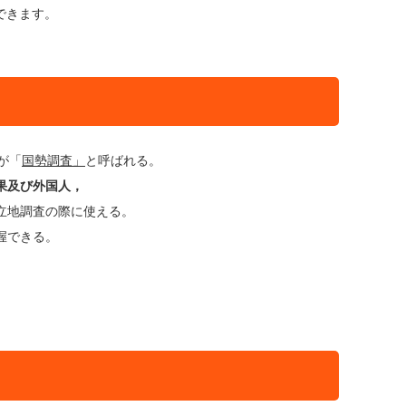
できます。
が「
国勢調査」
と呼ばれる。
果及び外国人，
立地調査の際に使える。
握できる。