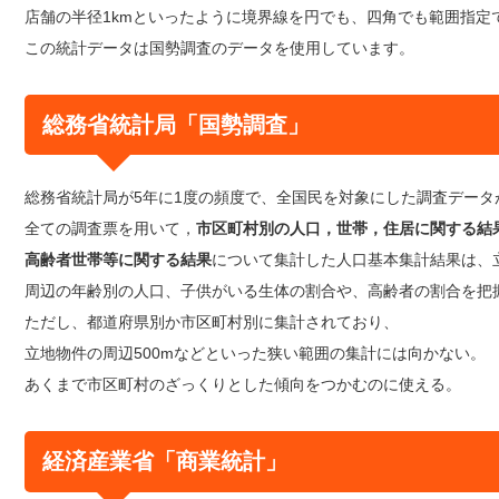
店舗の半径1kmといったように境界線を円でも、四角でも範囲指定
この統計データは国勢調査のデータを使用しています。
総務省統計局「国勢調査」
総務省統計局が5年に1度の頻度で、全国民を対象にした調査データ
全ての調査票を用いて，
市区町村別の人口，世帯，住居に関する結
高齢者世帯等に関する結果
について集計した人口基本集計結果は、
周辺の年齢別の人口、子供がいる生体の割合や、高齢者の割合を把
ただし、都道府県別か市区町村別に集計されており、
立地物件の周辺500mなどといった狭い範囲の集計には向かない。
あくまで市区町村のざっくりとした傾向をつかむのに使える。
経済産業省「商業統計」