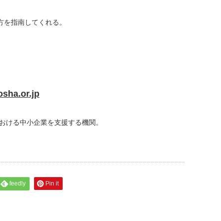
方を指南してくれる。
。
osha.or.jp
における中小企業を支援する機関。
feedly
Pin it