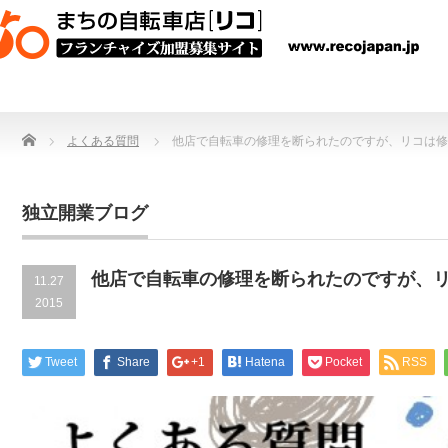
Home
よくある質問
他店で自転車の修理を断られたのですが、リコは修
独立開業ブログ
他店で自転車の修理を断られたのですが、
11.27
2015
Tweet
Share
+1
Hatena
Pocket
RSS