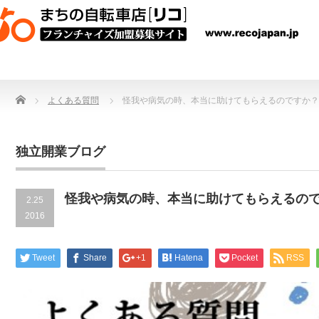
Home
よくある質問
怪我や病気の時、本当に助けてもらえるのですか？
独立開業ブログ
怪我や病気の時、本当に助けてもらえるの
2.25
2016
Tweet
Share
+1
Hatena
Pocket
RSS